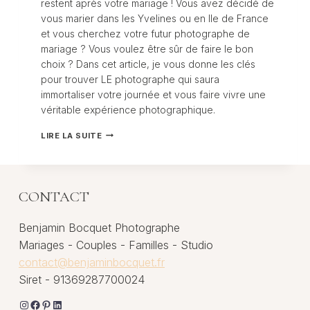
restent après votre mariage ! Vous avez décidé de
vous marier dans les Yvelines ou en Ile de France
et vous cherchez votre futur photographe de
mariage ? Vous voulez être sûr de faire le bon
choix ? Dans cet article, je vous donne les clés
pour trouver LE photographe qui saura
immortaliser votre journée et vous faire vivre une
véritable expérience photographique.
BIEN
LIRE LA SUITE
CHOISIR
SON
PHOTOGRAPHE
DE
MARIAGE
CONTACT
DANS
LES
Benjamin Bocquet Photographe
YVELINES
Mariages - Couples - Familles - Studio
contact@benjaminbocquet.fr
Siret - 91369287700024
Instagram
Facebook
Pinterest
LinkedIn