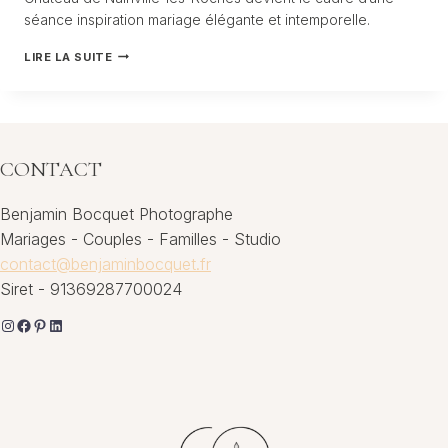
séance inspiration mariage élégante et intemporelle.
INSPIRATION
LIRE LA SUITE
MARIAGE
–
CHÂTEAU
DE
NAINVILLES
LES
CONTACT
ROCHES
Benjamin Bocquet Photographe
Mariages - Couples - Familles - Studio
contact@benjaminbocquet.fr
Siret - 91369287700024
Instagram
Facebook
Pinterest
LinkedIn